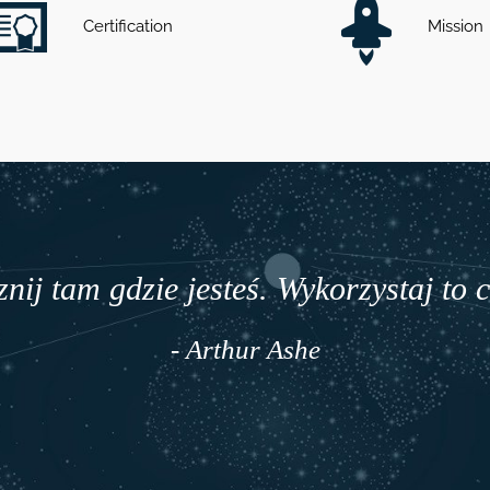
Certification
Mission
woje życie staje się lepsze nie przez 
Rozpocznij tam g
ale dzięki zmianie
- Jim Rohn