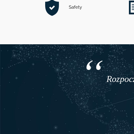
Safety
T