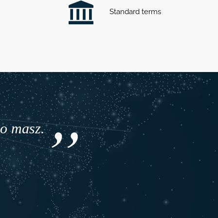
Standard terms
przypadek,
dzie jesteś. Wykorzystaj to co masz.
- Arthur Ashe