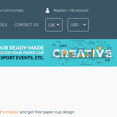
r cart is empty
Register / My account
UK
USD
OOLS
CONTACT US
ur
template
and get free paper cup design