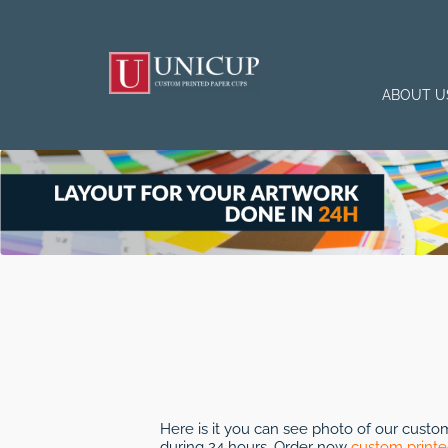
ABOUT U
Here is it you can see photo of our cust
during 24 hours. Order now
custom printe