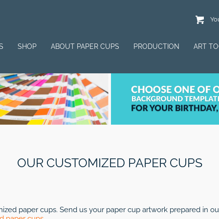
You
S
SHOP
ABOUT PAPER CUPS
PRODUCTION
ART T
OUR CUSTOMIZED PAPER CUPS
omized paper cups. Send us your paper cup artwork prepared in o
d paper cups
.