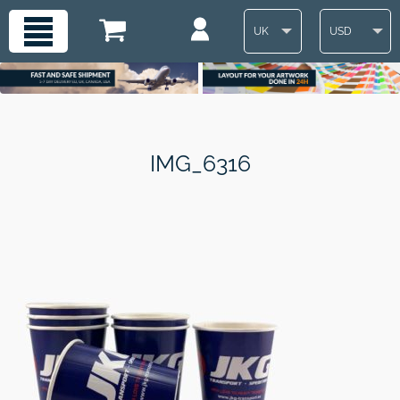
UK
USD
IMG_6316