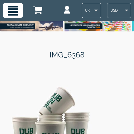
UK
USD
IMG_6368