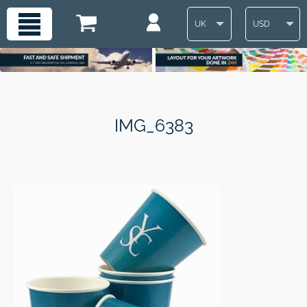
UK
USD
IMG_6383