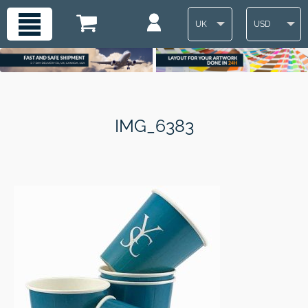
UK
USD
IMG_6383