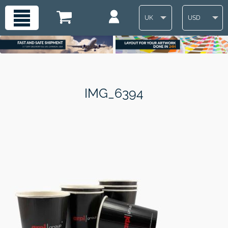
UK
USD
IMG_6394