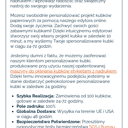
nadrukiem i wprowadź radoscść oraz świąteczny
nastrój do swojego wydarzenia.
Możesz swobodnie personalizować projekt kubków
papierowych za pomocą naszego edytora online.
Dodaj swoje życzenia. Zachwyć swoich gości
zabawnymi kubkami! Dzięki intuicyjnemu edytorowi
stworzysz swój własny projekt kubka w zaledwie 10
minut, a my wyślemy Twoje spersonalizowane kubki
w ciągu 24-72 godzin.
Jesteśmy dumni z faktu, że możemy zaoferować
naszym klientom personalizowane kubki,
produkowane przy użyciu naszej opatentowanej
maszyny do oklejania kubków etykietami z nadrukiem
.
Dzięki temu innowacyjnemu podejściu jesteśmy w
stanie dostarczyć pełnokolorowe personalizowane
kubki w zaledwie 24 godziny.
Szybka Realizacja:
Zamówienia od 100 kubków,
gotowe w zaledwie 24-72 godziny.
Pole zadruku:
100%
Globalna Dostawa:
Wysyłka na terenie UE i USA
w ciągu 48 godzin.
Bezpieczeństwo Potwierdzone:
Przeszliśmy
rygorystyczne testy bezpieczeństwa
SGS
i
Bureau