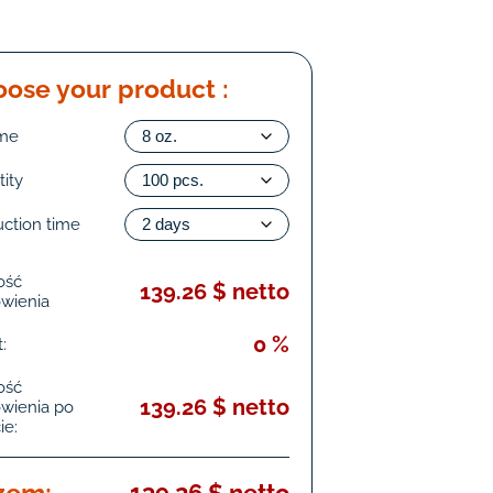
ose your product :
me
ity
uction time
ość
139.26 $ netto
wienia
0 %
:
ość
139.26 $ netto
wienia po
ie: