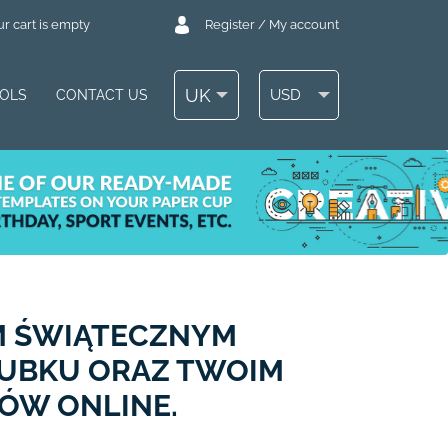
r cart is empty
Register / My account
UK
USD
OOLS
CONTACT US
YM ŚWIĄTECZNYM
KUBKU ORAZ TWOIM
MÓW ONLINE.