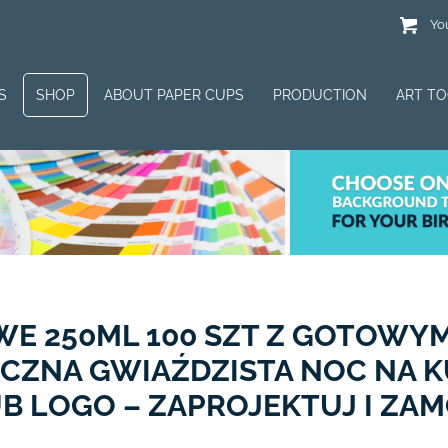
You
S
SHOP
ABOUT PAPER CUPS
PRODUCTION
ART T
WE 250ML 100 SZT Z GOTOW
ZNA GWIAŹDZISTA NOC NA 
B LOGO – ZAPROJEKTUJ I ZA