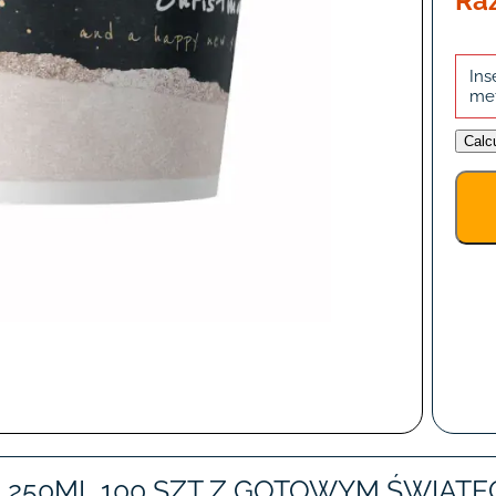
Ra
Ins
me
Calc
E 250ML 100 SZT Z GOTOWYM ŚWIĄ