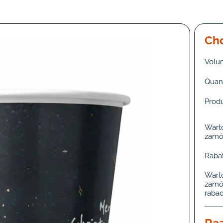
Cho
Volu
Quant
Prod
Wart
zamó
Rabat
Wart
zamó
rabac