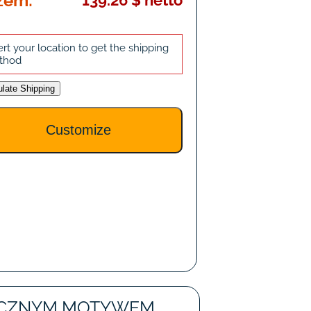
zem:
139.26 $ netto
ert your location to get the shipping
thod
ulate Shipping
TECZNYM MOTYWEM