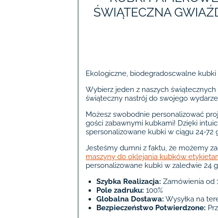
ŚWIĄTECZNA GWIAŹD
Ekologiczne, biodegradoscwalne kubki
Wybierz jeden z naszych świątecznych
świąteczny nastrój do swojego wydarze
Możesz swobodnie personalizować proj
gości zabawnymi kubkami! Dzięki intui
spersonalizowane kubki w ciągu 24-72 
Jesteśmy dumni z faktu, że możemy za
maszyny do oklejania kubków etykieta
personalizowane kubki w zaledwie 24 g
Szybka Realizacja:
Zamówienia od 1
Pole zadruku:
100%
Globalna Dostawa:
Wysyłka na tere
Bezpieczeństwo Potwierdzone:
Prz