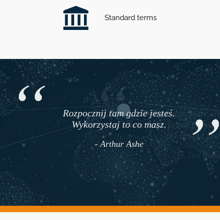
Standard terms
Rozpocznij tam gdzie jesteś.
Twoje życie staje s
Wykorzystaj to co masz.
przez przyp
ale dzięki z
- Arthur Ashe
- Jim Ro