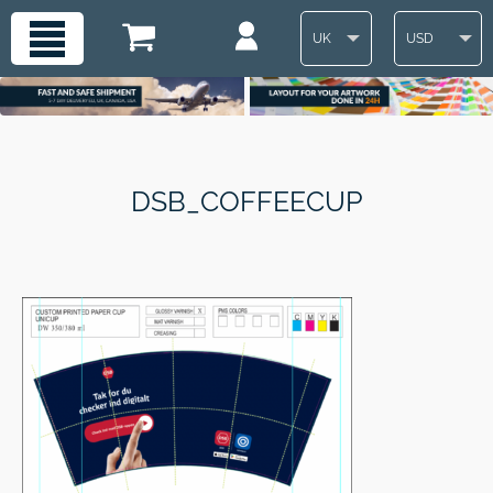
UK
USD
DSB_COFFEECUP