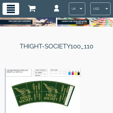
UK
USD
THIGHT-SOCIETY100_110